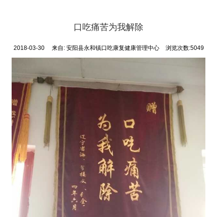
口吃痛苦为我解除
2018-03-30
来自:
安阳县永和镇口吃康复健康管理中心
浏览次数:5049