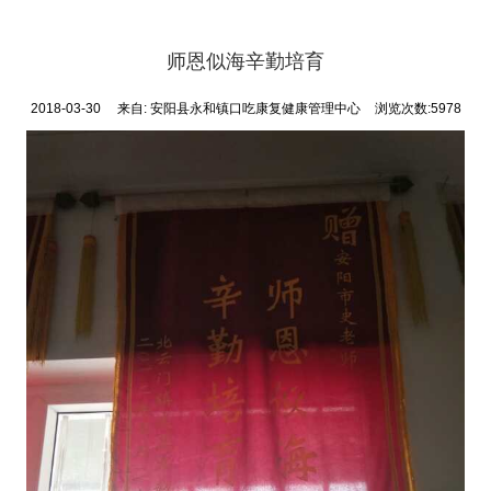
师恩似海辛勤培育
2018-03-30
来自:
安阳县永和镇口吃康复健康管理中心
浏览次数:5978